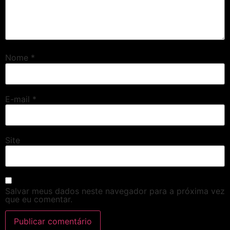
Nome
*
E-mail
*
Site
Salvar meus dados neste navegador para a próxima vez
que eu comentar.