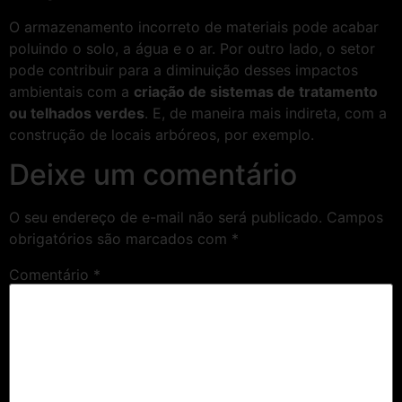
O armazenamento incorreto de materiais pode acabar
poluindo o solo, a água e o ar. Por outro lado, o setor
pode contribuir para a diminuição desses impactos
ambientais com a
criação de sistemas de tratamento
ou telhados verdes
. E, de maneira mais indireta, com a
construção de locais arbóreos, por exemplo.
Deixe um comentário
O seu endereço de e-mail não será publicado.
Campos
obrigatórios são marcados com
*
Comentário
*