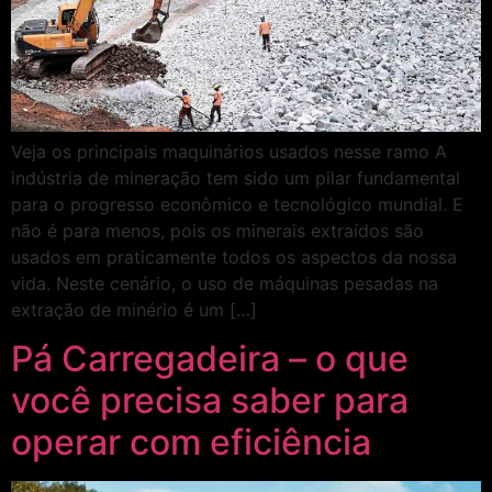
Veja os principais maquinários usados nesse ramo A
indústria de mineração tem sido um pilar fundamental
para o progresso econômico e tecnológico mundial. E
não é para menos, pois os minerais extraídos são
usados em praticamente todos os aspectos da nossa
vida. Neste cenário, o uso de máquinas pesadas na
extração de minério é um […]
Pá Carregadeira – o que
você precisa saber para
operar com eficiência